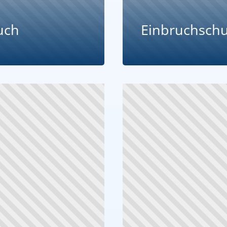
uch
Einbruchschut